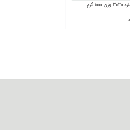
 1000 گرم
د