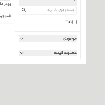
پودر دکلره 3030 وزن
ناموجو
3030
موجودی
محدوده قیمت