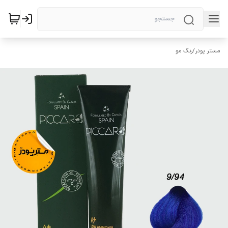
مستر پودر
/
رنگ مو