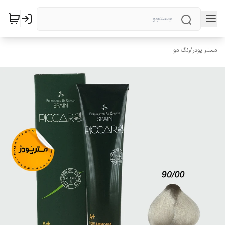
مستر پودر
/
رنگ مو