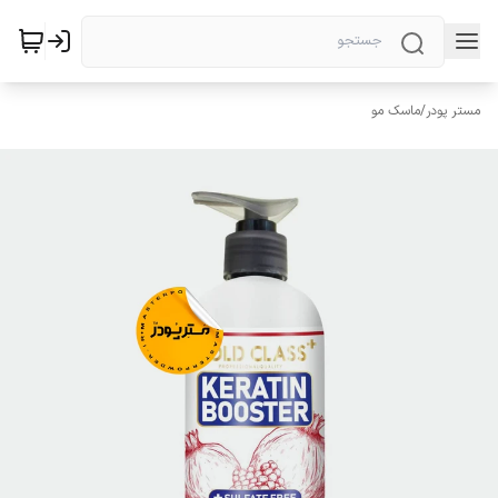
مستر پودر
/
ماسک مو