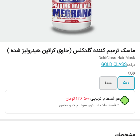
ماسک ترمیم کننده گلدکلس (حاوی کراتین هیدرولیز شده )
GoldClass Hair Mask
برند:
GOLD CLASS
وزن
1000
500
هر قسط با ترب‌پی:
۱۳۶٬۵۰۰
تومان
۴ قسط ماهانه. بدون سود، چک و ضامن.
مشخصات