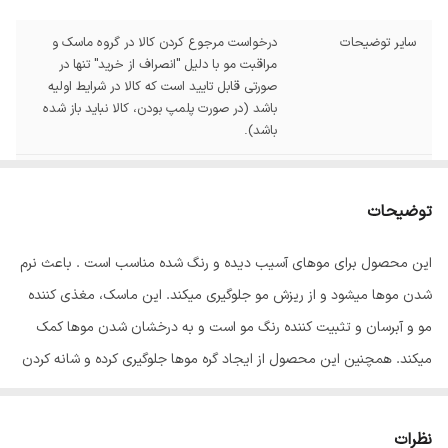
سایر توضیحات
درخواست مرجوع کردن کالا در گروه ماسک و
مراقبت مو با دلیل "انصراف از خرید" تنها در
صورتی قابل تایید است که کالا در شرایط اولیه
باشد (در صورت پلمپ بودن، کالا نباید باز شده
باشد).
حجم
1000 میل
توضیحات
حاوی
کراتین
این محصول برای موهای آسیب دیده و رنگ شده مناسب است . باعث نرم
عصاره
انار
شدن موها میشود و از ریزش مو جلوگیری میکند. این ماسک، مغذی کننده
مو و آبرسان و تثبیت کننده رنگ مو است و به درخشان شدن موها کمک
میکند. همچنین این محصول از ایجاد گره موها جلوگیری کرده و شانه کردن
موها را آسان تر می سازد و حاوی فیلتر ضد آفتاب است. عصاره انار موجود
در این ماسک مو آنتی اکسیدان بوده و از اثر رادیکال های آزاد موجود در
نظرات