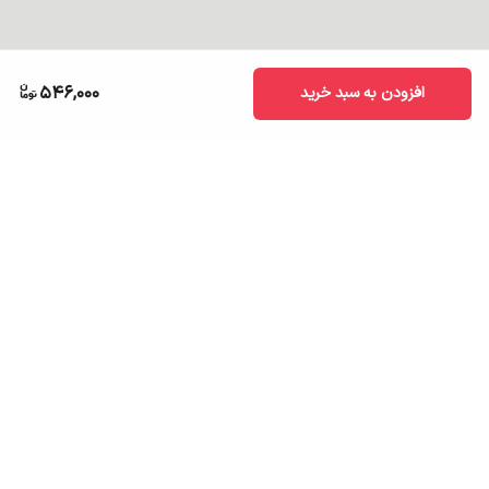
546,000
افزودن به سبد خرید
برگشت به بالا
ارسال به سراسر کشور
تضمین اصالت کالا