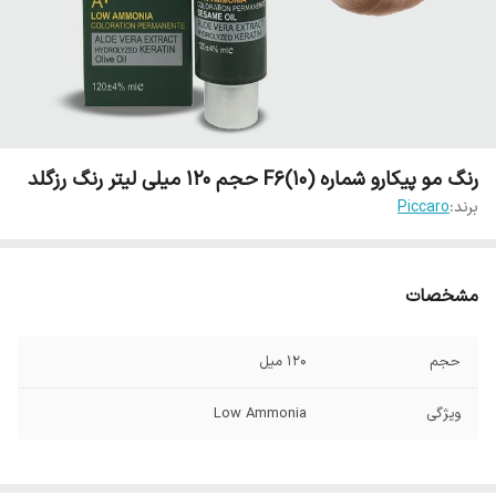
رنگ مو پیکارو شماره F6(10) حجم 120 میلی لیتر رنگ رزگلد
برند:
Piccaro
مشخصات
حجم
120 میل
ویژگی
Low Ammonia