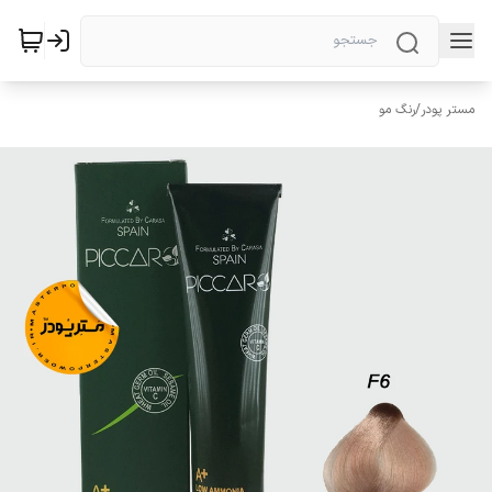
مستر پودر
/
رنگ مو