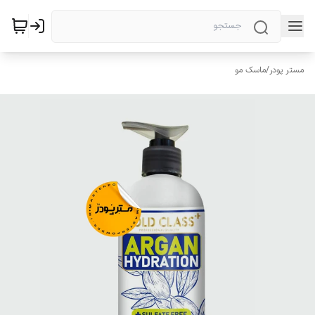
مستر پودر
/
ماسک مو