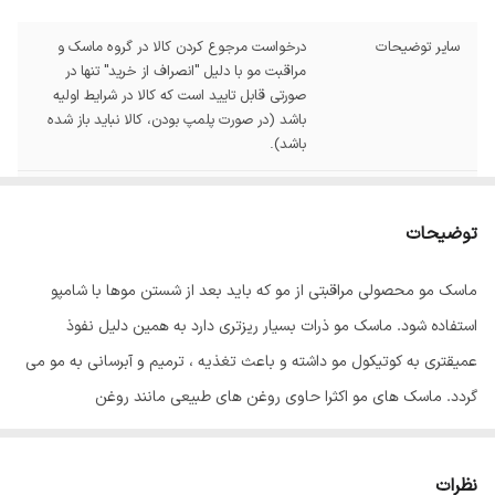
سایر توضیحات
درخواست مرجوع کردن کالا در گروه ماسک و
مراقبت مو با دلیل "انصراف از خرید" تنها در
صورتی قابل تایید است که کالا در شرایط اولیه
باشد (در صورت پلمپ بودن، کالا نباید باز شده
باشد).
حجم
1000 میلی لیتر
توضیحات
حاوی
روغن آرگان
ماسک مو محصولی مراقبتی از مو که باید بعد از شستن موها با شامپو
عصاره
آلوئه ورا
استفاده شود. ماسک مو ذرات بسیار ریزتری دارد به همین دلیل نفوذ
عمیقتری به کوتیکول مو داشته و باعث تغذیه ، ترمیم و آبرسانی به مو می
گردد. ماسک های مو اکثرا حاوی روغن های طبیعی مانند روغن
آووکادو، نارگیل، بادام، آرگان، زیتون و جوجوبا می باشند.ماسک موها باید
مدت طولانی بین 3 دقیقه و حتی یک شب بسته به نوع ماسک و نوع مو
نظرات