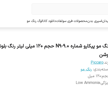
دان
اسپری بدن
محصولات فری سولفات
دانلود کاتالوگ رنگ مو
رنگ مو پیکارو شماره N9-9.0 حجم 120 میلی لی
وشن
ند:
Piccaro
ته‌بندی
:
رنگ مو
جم
:
120 میل
ژگی
:
Low Ammonia