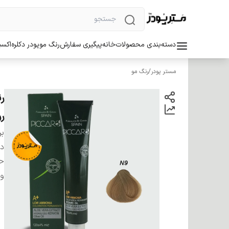
دسته‌بندی محصولات
خانه
پیگیری سفارش
رنگ مو
پودر دکلره
اکسی
مستر پودر
/
رنگ مو
ر
بر
دس
ح
وی