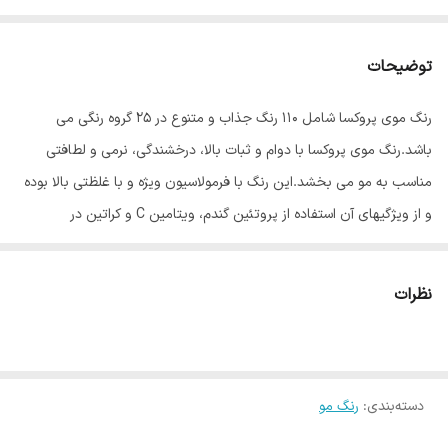
توضیحات
رنگ موی پروکسا شامل ۱۱۰ رنگ جذاب و متنوع در ۲۵ گروه رنگی می
باشد.رنگ موی پروکسا با دوام و ثبات بالا، درخشندگی، نرمی و لطافتی
مناسب به مو می بخشد.این رنگ با فرمولاسیون ویژه و با غلظتی بالا بوده
و از ویژگیهای آن استفاده از پروتئین گندم، ویتامین C و کراتین در
فرمولاسیون رنگ مو می باشد.پروتئین گندم باعث تقویت و حالت پذیری
مو می شود و ویتامین C نیز جریان خون را در پوست سر بهبود بخشیده و
نظرات
از دیواره مویرگهای خونی که خون را به فولیکول های مو می رسانند،
حفاظت کرده و از ریزش مو جلوگیری می کند.وجود کراتین نیز موجب
تقویت مو های آسیب دیده می شود.
دسته‌بندی
:
رنگ مو