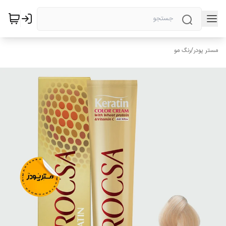
مستر پودر
/
رنگ مو