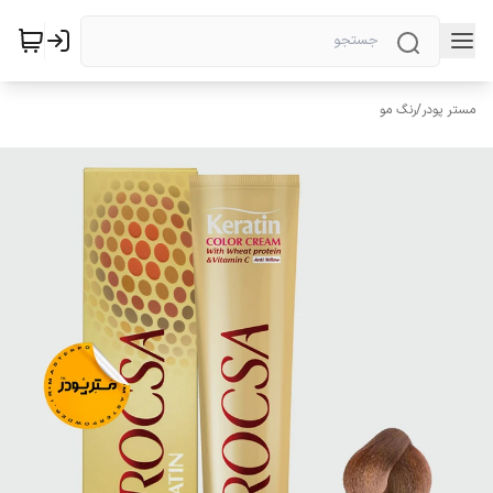
مستر پودر
/
رنگ مو