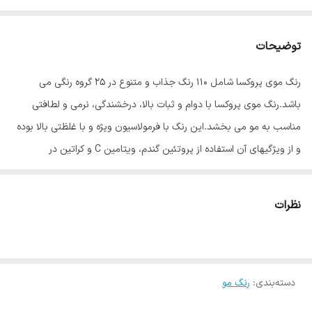
توضیحات
رنگ موی پروکسا شامل ۱۱۰ رنگ جذاب و متنوع در ۲۵ گروه رنگی می
باشد.رنگ موی پروکسا با دوام و ثبات بالا، درخشندگی، نرمی و لطافتی
مناسب به مو می بخشد.این رنگ با فرمولاسیون ویژه و با غلظتی بالا بوده
و از ویژگیهای آن استفاده از پروتئین گندم، ویتامین C و کراتین در
فرمولاسیون رنگ مو می باشد.پروتئین گندم باعث تقویت و حالت پذیری
مو می شود و ویتامین C نیز جریان خون را در پوست سر بهبود بخشیده و
نظرات
از دیواره مویرگهای خونی که خون را به فولیکول های مو می رسانند،
حفاظت کرده و از ریزش مو جلوگیری می کند.وجود کراتین نیز موجب
تقویت مو های آسیب دیده می شود.
دسته‌بندی
:
رنگ مو