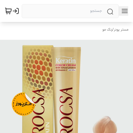
مستر پودر
/
رنگ مو