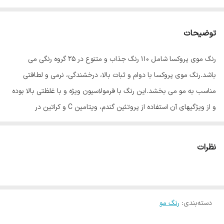
توضیحات
رنگ موی پروکسا شامل ۱۱۰ رنگ جذاب و متنوع در ۲۵ گروه رنگی می
باشد.رنگ موی پروکسا با دوام و ثبات بالا، درخشندگی، نرمی و لطافتی
مناسب به مو می بخشد.این رنگ با فرمولاسیون ویژه و با غلظتی بالا بوده
و از ویژگیهای آن استفاده از پروتئین گندم، ویتامین C و کراتین در
فرمولاسیون رنگ مو می باشد.پروتئین گندم باعث تقویت و حالت پذیری
مو می شود و ویتامین C نیز جریان خون را در پوست سر بهبود بخشیده و
نظرات
از دیواره مویرگهای خونی که خون را به فولیکول های مو می رسانند،
حفاظت کرده و از ریزش مو جلوگیری می کند.وجود کراتین نیز موجب
تقویت مو های آسیب دیده می شود.
دسته‌بندی
:
رنگ مو