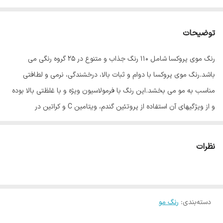
توضیحات
رنگ موی پروکسا شامل ۱۱۰ رنگ جذاب و متنوع در ۲۵ گروه رنگی می
باشد.رنگ موی پروکسا با دوام و ثبات بالا، درخشندگی، نرمی و لطافتی
مناسب به مو می بخشد.این رنگ با فرمولاسیون ویژه و با غلظتی بالا بوده
و از ویژگیهای آن استفاده از پروتئین گندم، ویتامین C و کراتین در
فرمولاسیون رنگ مو می باشد.پروتئین گندم باعث تقویت و حالت پذیری
مو می شود و ویتامین C نیز جریان خون را در پوست سر بهبود بخشیده و
نظرات
از دیواره مویرگهای خونی که خون را به فولیکول های مو می رسانند،
حفاظت کرده و از ریزش مو جلوگیری می کند.وجود کراتین نیز موجب
تقویت مو های آسیب دیده می شود.
دسته‌بندی
:
رنگ مو