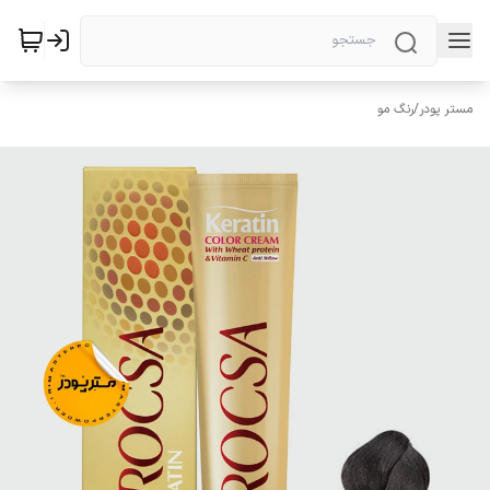
مستر پودر
/
رنگ مو