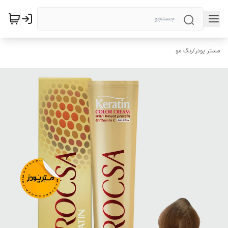
مستر پودر
/
رنگ مو