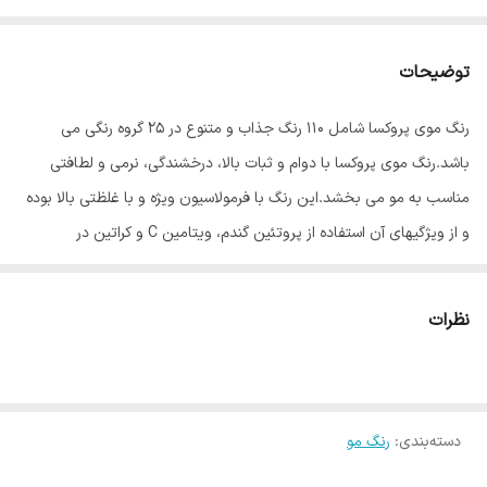
توضیحات
رنگ موی پروکسا شامل ۱۱۰ رنگ جذاب و متنوع در ۲۵ گروه رنگی می
باشد.رنگ موی پروکسا با دوام و ثبات بالا، درخشندگی، نرمی و لطافتی
مناسب به مو می بخشد.این رنگ با فرمولاسیون ویژه و با غلظتی بالا بوده
و از ویژگیهای آن استفاده از پروتئین گندم، ویتامین C و کراتین در
فرمولاسیون رنگ مو می باشد.پروتئین گندم باعث تقویت و حالت پذیری
مو می شود و ویتامین C نیز جریان خون را در پوست سر بهبود بخشیده و
نظرات
از دیواره مویرگهای خونی که خون را به فولیکول های مو می رسانند،
حفاظت کرده و از ریزش مو جلوگیری می کند.وجود کراتین نیز موجب
تقویت مو های آسیب دیده می شود.
دسته‌بندی
:
رنگ مو