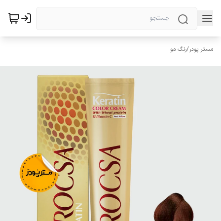
مستر پودر
/
رنگ مو