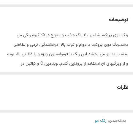
توضیحات
رنگ موی پروکسا شامل ۱۱۰ رنگ جذاب و متنوع در ۲۵ گروه رنگی می
باشد.رنگ موی پروکسا با دوام و ثبات بالا، درخشندگی، نرمی و لطافتی
مناسب به مو می بخشد.این رنگ با فرمولاسیون ویژه و با غلظتی بالا بوده
و از ویژگیهای آن استفاده از پروتئین گندم، ویتامین C و کراتین در
فرمولاسیون رنگ مو می باشد.پروتئین گندم باعث تقویت و حالت پذیری
مو می شود و ویتامین C نیز جریان خون را در پوست سر بهبود بخشیده و
نظرات
از دیواره مویرگهای خونی که خون را به فولیکول های مو می رسانند،
حفاظت کرده و از ریزش مو جلوگیری می کند.وجود کراتین نیز موجب
تقویت مو های آسیب دیده می شود.
دسته‌بندی
:
رنگ مو