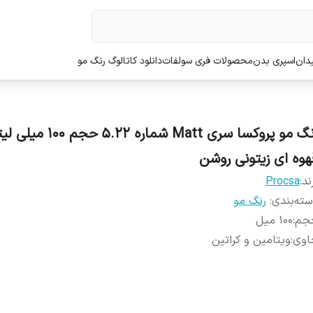
دان
اسپری بدن
محصولات فری سولفات
دانلود کاتالوگ رنگ مو
رنگ مو پروکسا سری Matt شماره .22
هوه ای زیتونی روشن
ند:
Procsa
ته‌بندی
:
رنگ مو
جم
:
100 میل
اوی
:
ویتامین و کراتین