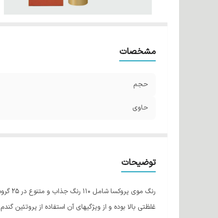
مشخصات
حجم
حاوی
توضیحات
رنگ مو