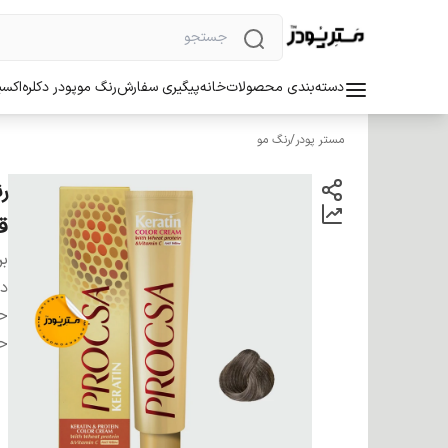
دسته‌بندی محصولات
خانه
پیگیری سفارش
رنگ مو
پودر دکلره
اکسی
مستر پودر
/
رنگ مو
ق
بر
دس
ح
ح