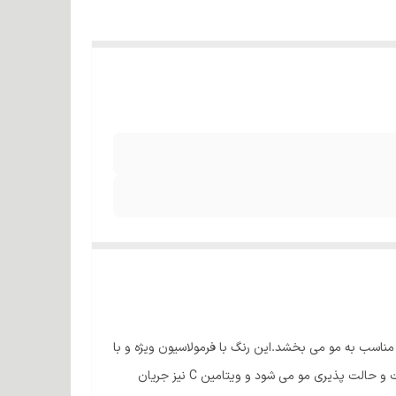
ندگی، نرمی و لطافتی مناسب به مو می بخشد.این رنگ با فرمولاسیون ویژه و با
غلظتی بالا بوده و از ویژگیهای آن استفاده از پروتئین گندم، ویتامین C و کراتین در فرمولاسیون رنگ مو می باشد.پروتئین گندم باعث تقویت و حالت پذیری مو می شود و ویتامین C نیز جریان