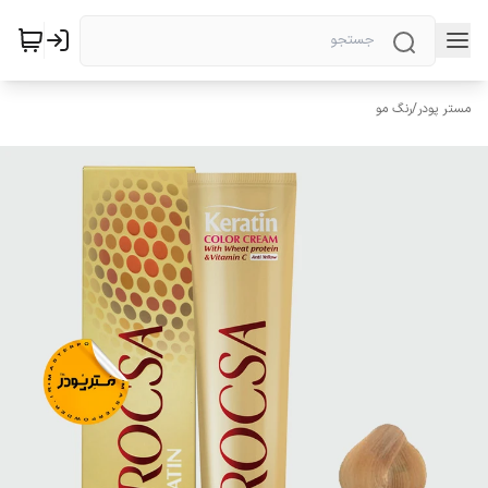
مستر پودر
/
رنگ مو