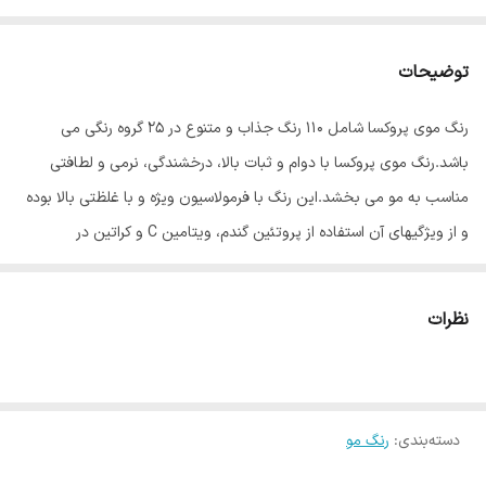
توضیحات
رنگ موی پروکسا شامل ۱۱۰ رنگ جذاب و متنوع در ۲۵ گروه رنگی می
باشد.رنگ موی پروکسا با دوام و ثبات بالا، درخشندگی، نرمی و لطافتی
مناسب به مو می بخشد.این رنگ با فرمولاسیون ویژه و با غلظتی بالا بوده
و از ویژگیهای آن استفاده از پروتئین گندم، ویتامین C و کراتین در
فرمولاسیون رنگ مو می باشد.پروتئین گندم باعث تقویت و حالت پذیری
مو می شود و ویتامین C نیز جریان خون را در پوست سر بهبود بخشیده و
نظرات
از دیواره مویرگهای خونی که خون را به فولیکول های مو می رسانند،
حفاظت کرده و از ریزش مو جلوگیری می کند.وجود کراتین نیز موجب
تقویت مو های آسیب دیده می شود.
دسته‌بندی
:
رنگ مو