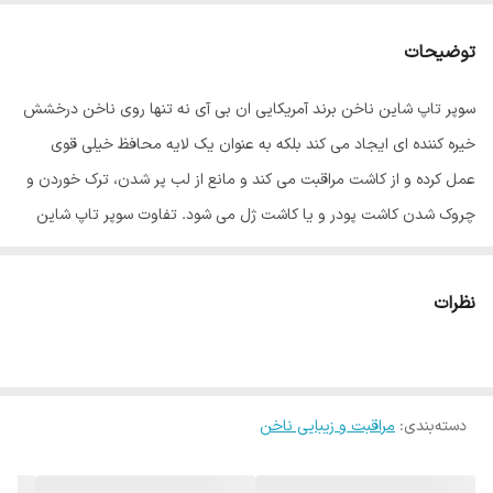
کشور مبدا برند
آمریکا
توضیحات
حجم
15 میل
سوپر تاپ شاین ناخن برند آمریکایی ان بی آی نه تنها روی ناخن درخشش
خیره کننده ای ایجاد می کند بلکه به عنوان یک لایه محافظ خیلی قوی
عمل کرده و از کاشت مراقبت می کند و مانع از لب پر شدن، ترک خوردن و
چروک شدن کاشت پودر و یا کاشت ژل می شود. تفاوت سوپر تاپ شاین
ان بی آی NBI با تاپ شاین های معمولی در میزان درخشش آن است. با
استفاده از سوپر تاپ شاین NBI درخششی زیبا و ظاهری جذاب برای ناخن
نظرات
های خود به ارمغان بیاورید. سوپر تاپ شاین ان بی آی NBI دارای حجم 15
میل می باشد که کیفیت بسیار خوب و قیمت مقرون به صرفه ای دارد.
سوپر تاپ شاین ناخن NBI مناسب استفاده شما عزیزان در سالن ها و منازل
می باشد.
دسته‌بندی
:
مراقبت و زیبایی ناخن