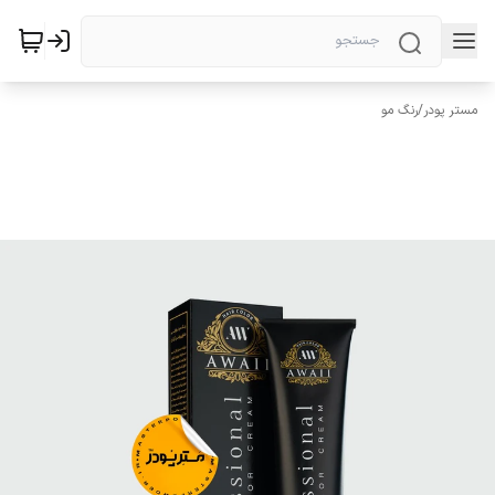
مستر پودر
/
رنگ مو