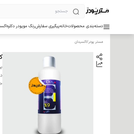
دسته‌بندی محصولات
خانه
پیگیری سفارش
رنگ مو
پودر دکلره
اکسی
مستر پودر
/
اکسیدان
کر
بر
دس
ح