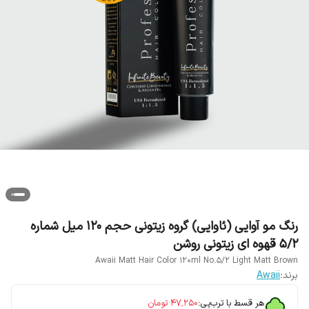
رنگ مو آوایی (ئاوایی) گروه زیتونی حجم 120 میل شماره
5/2 قهوه ای زیتونی روشن
Awaii Matt Hair Color 120ml No.5/2 Light Matt Brown
برند:
Awaii
هر قسط با ترب‌پی:
۴۷٬۲۵۰
تومان