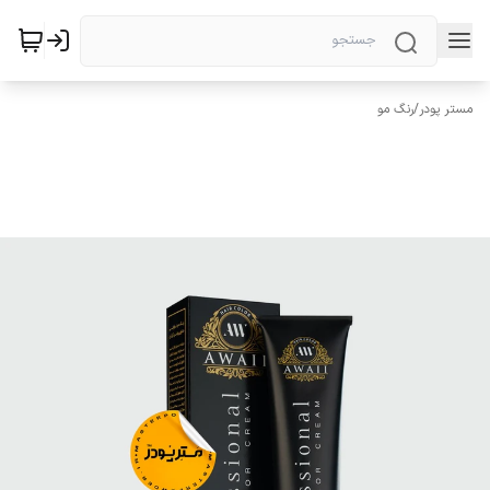
مستر پودر
/
رنگ مو