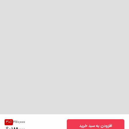
روغن آرگان به دلیل مواد مغذی که دارد موها را تقویت می کند و از شوره
سر جلوگیری می کند، همچنین از موها در برابر حرارت و آسیب های محیطی
محافظت می کند.
30
%
270,000
افزودن به سبد خرید