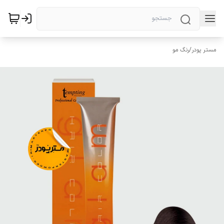
مستر پودر
/
رنگ مو