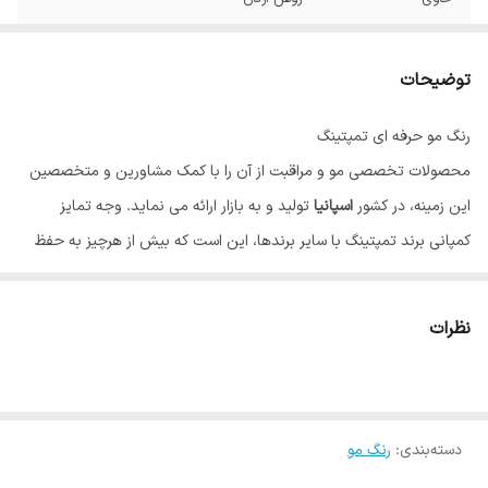
توضیحات
رنگ مو حرفه ای تمپتینگ
محصولات تخصصی مو و مراقبت از آن را با کمک مشاورین و متخصصین
این زمینه، در کشور
اسپانیا
تولید و به بازار ارائه می نماید. وجه تمایز
کمپانی برند تمپتینگ با سایر برندها، این است که بیش از هرچیز به حفظ
سلامت مو و نقش آن در زیبایی، اهمیت می دهد. رنگ مو تاثیر بسیاری بر
زیبایی و شادابی چهره دارد، به همین دلیل بسیاری از افراد تمایل به تغییر
نظرات
رنگ و یا نیاز به رنگ کردن موهای خود دارند، اما به علت آسیب احتمالی مو
از این کار ممانعت می کنند؛ تمپتینگ با تولید رنگ موهایی منحصر به فرد،
نه تنها به مو آسیب نمی رساند بلکه علاوه بر رنگ دلخواه، موها را بازسازی و
دسته‌بندی
:
رنگ مو
تقویت می کند. تمپتینگ مسحور کننده ترین رنگ موها را تولید می کند که
رنگ هایی درخشان، ماندگار و با پوشش مناسب هستند. رنگ موی