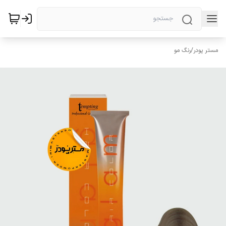
مستر پودر
/
رنگ مو