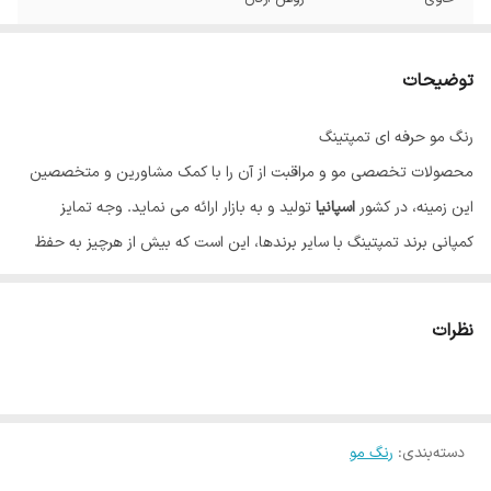
توضیحات
رنگ مو حرفه ای تمپتینگ
محصولات تخصصی مو و مراقبت از آن را با کمک مشاورین و متخصصین
این زمینه، در کشور
اسپانیا
تولید و به بازار ارائه می نماید. وجه تمایز
کمپانی برند تمپتینگ با سایر برندها، این است که بیش از هرچیز به حفظ
سلامت مو و نقش آن در زیبایی، اهمیت می دهد. رنگ مو تاثیر بسیاری بر
زیبایی و شادابی چهره دارد، به همین دلیل بسیاری از افراد تمایل به تغییر
نظرات
رنگ و یا نیاز به رنگ کردن موهای خود دارند، اما به علت آسیب احتمالی مو
از این کار ممانعت می کنند؛ تمپتینگ با تولید رنگ موهایی منحصر به فرد،
نه تنها به مو آسیب نمی رساند بلکه علاوه بر رنگ دلخواه، موها را بازسازی و
دسته‌بندی
:
رنگ مو
تقویت می کند. تمپتینگ مسحور کننده ترین رنگ موها را تولید می کند که
رنگ هایی درخشان، ماندگار و با پوشش مناسب هستند. رنگ موی