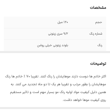
مشخصات
حجم
120 میل
شماره رنگ
9/2 سری زیتونی
رنگ
بلوند زیتونی خیلی روشن
صادر کننده مجوز
سازمان غذا و دارو
توضیحات
اکثر خانم ها دوست دارند موهایشان را رنگ کنند. تقریبا 70 % خانم ها رنگ
موهایشان را بطور مرتب و تقریبا هر یک تا دو ماه تجدید می کنند. به
همین دلیل کیفیت مواد اولیه رنگ مو بسیار مهم است و تاثیر مستقیم
روی کیفیت موها خواهد داشت.
رنگ مو
ئاوایی
از بهترین مواد اولیه تولید می شود که به خوبی جذب موها