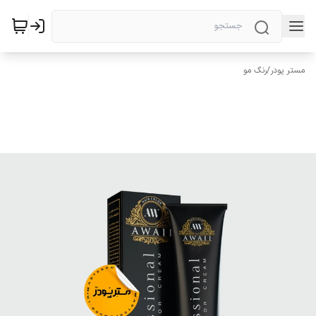
مستر پودر
/
رنگ مو