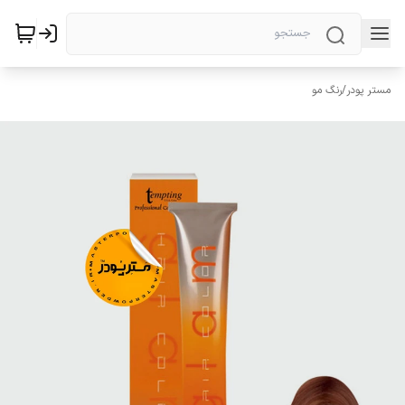
مستر پودر
/
رنگ مو