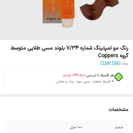
رنگ مو تمپتینگ شماره 7/34 بلوند مسی طلایی متوسط
گروه Coppers
برند:
TEMPTING
هر قسط با ترب‌پی:
۱۴۴٬۵۰۰
تومان
۴ قسط ماهانه. بدون سود، چک و ضامن.
مشخصات
حجم
100 میل