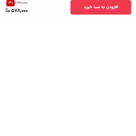
14
%
679,000
افزودن به سبد خرید
578,000
برگشت به بالا
ارسال به سراسر کشور
تضمین اصالت کالا
قیمت قابل رقابت
درگاه پرداخت امن