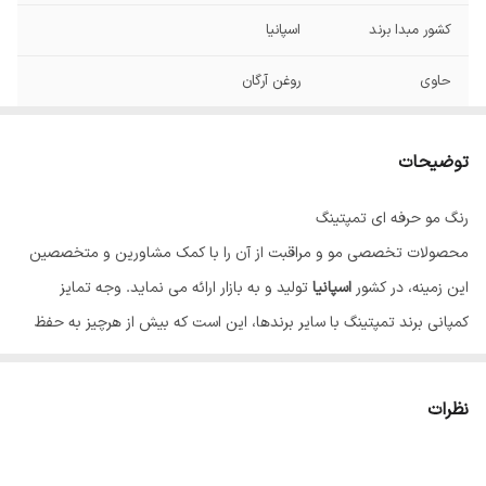
کشور مبدا برند
اسپانیا
حاوی
روغن آرگان
توضیحات
رنگ مو حرفه ای تمپتینگ
محصولات تخصصی مو و مراقبت از آن را با کمک مشاورین و متخصصین
این زمینه، در کشور
اسپانیا
تولید و به بازار ارائه می نماید. وجه تمایز
کمپانی برند تمپتینگ با سایر برندها، این است که بیش از هرچیز به حفظ
سلامت مو و نقش آن در زیبایی، اهمیت می دهد. رنگ مو تاثیر بسیاری بر
زیبایی و شادابی چهره دارد، به همین دلیل بسیاری از افراد تمایل به تغییر
نظرات
رنگ و یا نیاز به رنگ کردن موهای خود دارند، اما به علت آسیب احتمالی مو
از این کار ممانعت می کنند؛ تمپتینگ با تولید رنگ موهایی منحصر به فرد،