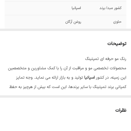
کشور مبدا برند
اسپانیا
حاوی
روغن آرگان
توضیحات
رنگ مو حرفه ای تمپتینگ
محصولات تخصصی مو و مراقبت از آن را با کمک مشاورین و متخصصین
این زمینه، در کشور
اسپانیا
تولید و به بازار ارائه می نماید. وجه تمایز
کمپانی برند تمپتینگ با سایر برندها، این است که بیش از هرچیز به حفظ
سلامت مو و نقش آن در زیبایی، اهمیت می دهد. رنگ مو تاثیر بسیاری بر
زیبایی و شادابی چهره دارد، به همین دلیل بسیاری از افراد تمایل به تغییر
نظرات
رنگ و یا نیاز به رنگ کردن موهای خود دارند، اما به علت آسیب احتمالی مو
از این کار ممانعت می کنند؛ تمپتینگ با تولید رنگ موهایی منحصر به فرد،