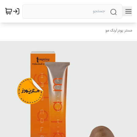
مستر پودر
/
رنگ مو