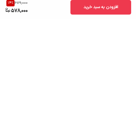
14
%
679,000
افزودن به سبد خرید
578,000
برگشت به بالا
ارسال به سراسر کشور
تضمین اصالت کالا
قیمت قابل رقابت
درگاه پرداخت امن