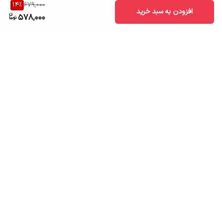
14
%
679,000
افزودن به سبد خرید
578,000
برگشت به بالا
ارسال به سراسر کشور
تضمین اصالت کالا
قیمت قابل رقابت
درگاه پرداخت امن