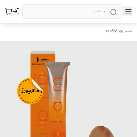
مستر پودر
/
رنگ مو