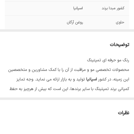
کشور مبدا برند
اسپانیا
حاوی
روغن آرگان
توضیحات
رنگ مو حرفه ای تمپتینگ
محصولات تخصصی مو و مراقبت از آن را با کمک مشاورین و متخصصین
این زمینه، در کشور
اسپانیا
تولید و به بازار ارائه می نماید. وجه تمایز
کمپانی برند تمپتینگ با سایر برندها، این است که بیش از هرچیز به حفظ
سلامت مو و نقش آن در زیبایی، اهمیت می دهد. رنگ مو تاثیر بسیاری بر
زیبایی و شادابی چهره دارد، به همین دلیل بسیاری از افراد تمایل به تغییر
نظرات
رنگ و یا نیاز به رنگ کردن موهای خود دارند، اما به علت آسیب احتمالی مو
از این کار ممانعت می کنند؛ تمپتینگ با تولید رنگ موهایی منحصر به فرد،