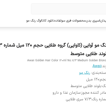
دان
اسپری بدن
محصولات فری سولفات
دانلود کاتالوگ رنگ مو
رنگ مو آوایی (ئ
لوند طلایی متوسط
Awaii Golden Hair Color 120ml No.7/3 Medium Golden Blon
ند:
Awaii
ته‌بندی
:
رنگ مو
جم
:
120 میل
نگ
:
بلوند طلایی متوسط
در کننده مجوز
:
سازمان غذا و دارو
اره رنگ
:
7/3 سری طلایی