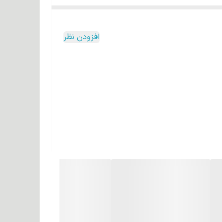
ا بوده بطوریکه رنگ های ارائه شدهه دارای تنوع جذاب و
افزودن نظر
ار حساس است و با رنگ زدن زیاد مو و استفاده از
زی نیز می کنند.
 اهمیت بسیاری دارد. خاصیت درخت آرگان به دلیل
خاصیت دارویی، روغنی است که در میوه آن وجود دارد و خواص روغن آرگان را می‌سازد. روغن این میوه دارای مقدار زیادی اسید چرب، ویتامین آ، ویتامین سی، ویتامین ای، امگا ۶ و ۹، آنتی
ی ظاهر، اعتماد به نفس و یا حتی ویژگی‌های شخصیتی‌
رابر حرارت و آسیب های محیطی محافظت می کند.