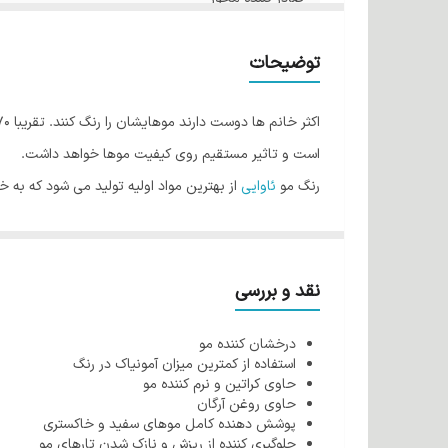
شماره رنگ
توضیحات
است و تاثیر مستقیم روی کیفیت موها خواهد داشت.
رنگ مو
ئاوایی
از بهترین مواد اولیه تولید می شود که به 
فولیکول مو شده و رنگ پذیری مو را افزایش می دهد اما ا
طراحی شده که کمترین میزان آمونیاک را دارند بنابراین هی
کراتین اصلی ترین بخش مو می باشد که بسیار آسیب پذیر 
نقد و بررسی
روغن آرگان می باشند و هنگام استفاده ازآنها نه تنها باع
درخشان کننده مو
از دیگر ویژگی های رنگ مو ئاوایی می توان به وجود نرم ک
استفاده از کمترین میزان آمونیاک در رنگ
رنگ مو ئاوایی به خوبی جذب مو می شود به همین دلیل ای
حاوی کراتین و نرم کننده مو
حاوی روغن آرگان
شرکت طوبی گل در تولید رنگ مو از کراتین مرغوب و با ان
پوشش دهنده کامل موهای سفید و خاکستری
روغن آرگان از خشکی پوست سر جلوگیری می کند.
جلوگیری کننده از ریزش و نازک شدن تارهای مو