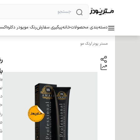
دسته‌بندی محصولات
خانه
پیگیری سفارش
رنگ مو
پودر دکلره
اکسی
مستر پودر
/
رنگ مو
ب
de
بر
دس
ح
ر
صا
شم