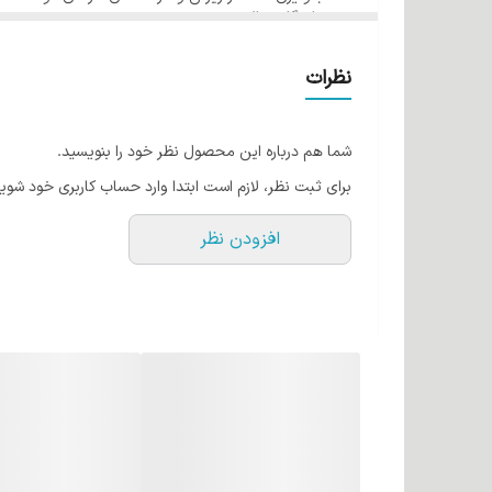
ماندگاری بالا
فرمولاسیون مناسب از کشور آمریکا در رنگ مو ئاوایی ایجاد
حجم 120 میل
گروه طلایی شماره 7/3 بلوند طلایی متوسط
قابل اجرا می باشد.
نظرات
کراتین مو چیست؟
کراتین یک نوع پروتئین است که بطور طبیعی در موها وجود
شما هم درباره این محصول نظر خود را بنویسید.
حالت دهنده ها آسیب می بیند. رنگ موهای ئاوایی حاوی کر
برای ثبت نظر، لازم است ابتدا وارد حساب کاربری خود شوید
روغن آرگان
افزودن نظر
روغن آرگان به طلای مایع شهرت دارد! این روغن اکسیری 
اکسیدان و لینولئیک اسید است. می‌توان گفت این روغن به
هم تاثیر می گذارد. روغن آرگان به دلیل مواد مغذی که د