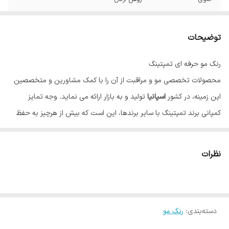
توضیحات
رنگ مو حرفه ای تمپتینگ
محصولات تخصصی مو و مراقبت از آن را با کمک مشاورین و متخصصین
این زمینه، در کشور
اسپانیا
تولید و به بازار ارائه می نماید. وجه تمایز
کمپانی برند تمپتینگ با سایر برندها، این است که بیش از هرچیز به حفظ
سلامت مو و نقش آن در زیبایی، اهمیت می دهد. رنگ مو تاثیر بسیاری بر
زیبایی و شادابی چهره دارد، به همین دلیل بسیاری از افراد تمایل به تغییر
نظرات
رنگ و یا نیاز به رنگ کردن موهای خود دارند، اما به علت آسیب احتمالی مو
از این کار ممانعت می کنند؛ تمپتینگ با تولید رنگ موهایی منحصر به فرد،
نه تنها به مو آسیب نمی رساند بلکه علاوه بر رنگ دلخواه، موها را بازسازی و
دسته‌بندی
:
رنگ مو
تقویت می کند. تمپتینگ مسحور کننده ترین رنگ موها را تولید می کند که
رنگ هایی درخشان، ماندگار و با پوشش مناسب هستند. رنگ موی