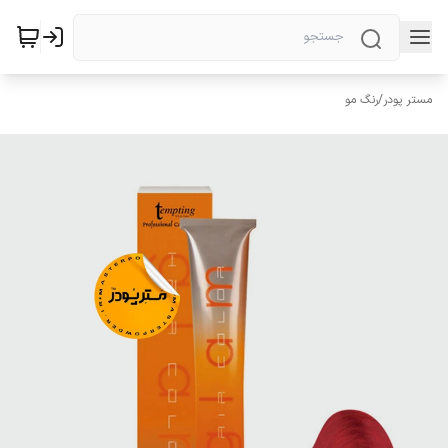
مستر پودر
/
رنگ مو