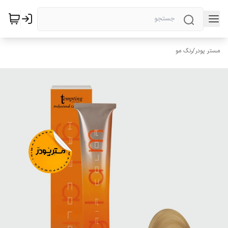
مستر پودر
/
رنگ مو