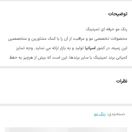
توضیحات
رنگ مو حرفه ای تمپتینگ
محصولات تخصصی مو و مراقبت از آن را با کمک مشاورین و متخصصین
این زمینه، در کشور
اسپانیا
تولید و به بازار ارائه می نماید. وجه تمایز
کمپانی برند تمپتینگ با سایر برندها، این است که بیش از هرچیز به حفظ
سلامت مو و نقش آن در زیبایی، اهمیت می دهد. رنگ مو تاثیر بسیاری بر
زیبایی و شادابی چهره دارد، به همین دلیل بسیاری از افراد تمایل به تغییر
نظرات
رنگ و یا نیاز به رنگ کردن موهای خود دارند، اما به علت آسیب احتمالی مو
از این کار ممانعت می کنند؛ تمپتینگ با تولید رنگ موهایی منحصر به فرد،
نه تنها به مو آسیب نمی رساند بلکه علاوه بر رنگ دلخواه، موها را بازسازی و
دسته‌بندی
:
رنگ مو
تقویت می کند. تمپتینگ مسحور کننده ترین رنگ موها را تولید می کند که
رنگ هایی درخشان، ماندگار و با پوشش مناسب هستند. رنگ موی