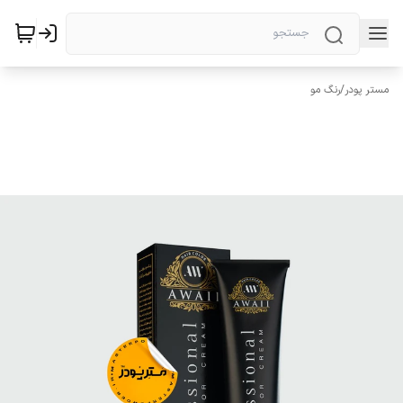
مستر پودر
/
رنگ مو