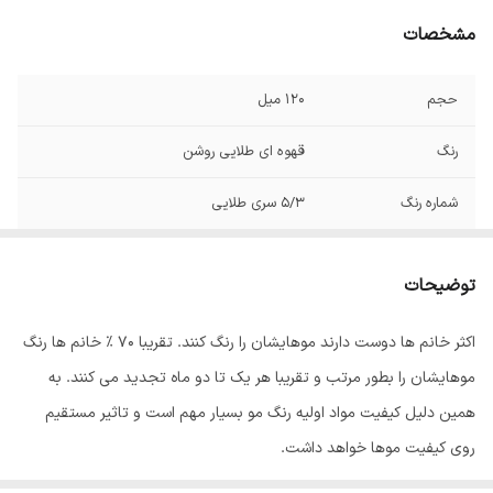
مشخصات
حجم
120 میل
رنگ
قهوه ای طلایی روشن
شماره رنگ
5/3 سری طلایی
صادر کننده مجوز
سازمان غذا و دارو
توضیحات
اکثر خانم ها دوست دارند موهایشان را رنگ کنند. تقریبا 70 % خانم ها رنگ
موهایشان را بطور مرتب و تقریبا هر یک تا دو ماه تجدید می کنند. به
همین دلیل کیفیت مواد اولیه رنگ مو بسیار مهم است و تاثیر مستقیم
روی کیفیت موها خواهد داشت.
رنگ مو
ئاوایی
از بهترین مواد اولیه تولید می شود که به خوبی جذب موها