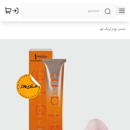
مستر پودر
/
رنگ مو