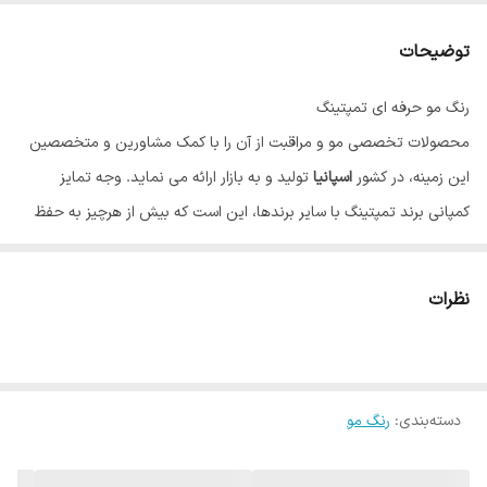
توضیحات
رنگ مو حرفه ای تمپتینگ
محصولات تخصصی مو و مراقبت از آن را با کمک مشاورین و متخصصین
این زمینه، در کشور
اسپانیا
تولید و به بازار ارائه می نماید. وجه تمایز
کمپانی برند تمپتینگ با سایر برندها، این است که بیش از هرچیز به حفظ
سلامت مو و نقش آن در زیبایی، اهمیت می دهد. رنگ مو تاثیر بسیاری بر
زیبایی و شادابی چهره دارد، به همین دلیل بسیاری از افراد تمایل به تغییر
نظرات
رنگ و یا نیاز به رنگ کردن موهای خود دارند، اما به علت آسیب احتمالی مو
از این کار ممانعت می کنند؛ تمپتینگ با تولید رنگ موهایی منحصر به فرد،
نه تنها به مو آسیب نمی رساند بلکه علاوه بر رنگ دلخواه، موها را بازسازی و
دسته‌بندی
:
رنگ مو
تقویت می کند. تمپتینگ مسحور کننده ترین رنگ موها را تولید می کند که
رنگ هایی درخشان، ماندگار و با پوشش مناسب هستند. رنگ موی