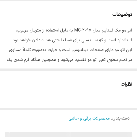
توضیحات
اتو مو مک استایلر مدل MC-2097 به دلیل استفاده از متریال مرغوب،
استاندارد است و گزینه مناسبی برای شما یا حتی هدیه دادن خواهد بود.
این اتو مو دارای صفحات تیتانیومی است و حرارت به‌صورت کاملاً مساوی
در تمام سطوح کفی اتو مو تقسیم می‌شود و همچنین هنگام گرم شدن یک
نوع حرارت ایجاد می‌کند که این حرارت می‌تواند از ضخامت‌های کم ساقه
مو عبور کند و به رطوبت طبیعی مو آسیبی نمی‌زند. نمایشگر این اتو
نظرات
اطلاعات لازم را در اختیار شما قرار می‌دهد و این دستگاه زیبا دارای تنظیم
درجه حرارت است که با توجه به نوع موهایتان قادر خواهید بود روی درجه
متناسب با موهایتان تنظیم کنید. همچنین این محصول دارای طراحی
دسته‌بندی
:
محصولات برقی و جانبی
بسیار زیبا و خوش دست با وزن کم است و سیمی با طول 2.5 سانتی‌متری
دارد که این قابلیت ضمن راحت کردن کار با اتو مو از گره خوردن و