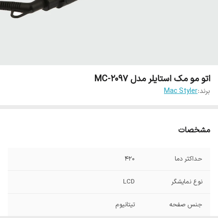
اتو مو مک استایلر مدل MC-2097
برند:
Mac Styler
مشخصات
حداکثر دما
420
نوع نمایشگر
LCD
جنس صفحه
تیتانیوم