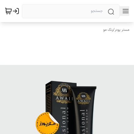
مستر پودر
/
رنگ مو