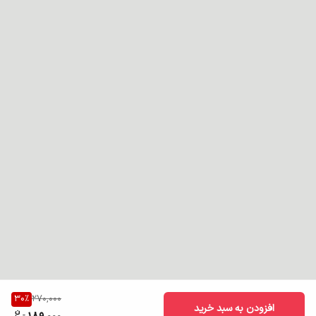
روغن آرگان به دلیل مواد مغذی که دارد موها را تقویت می کند و از شوره
سر جلوگیری می کند، همچنین از موها در برابر حرارت و آسیب های محیطی
محافظت می کند.
30
%
270,000
افزودن به سبد خرید