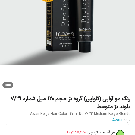
رنگ مو آوایی (ئاوایی) گروه بژ حجم 120 میل شماره 7/31
بلوند بژ متوسط
Awaii Beige Hair Color 120ml No.7/32 Medium Beige Blonde
برند:
Awaii
هر قسط با ترب‌پی:
۴۷٬۲۵۰
تومان