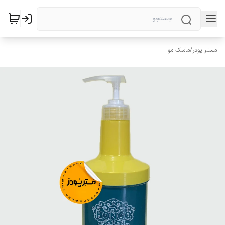
مستر پودر
/
ماسک مو