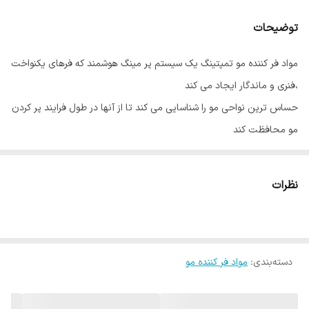
توضیحات
مواد فر کننده مو تمپتینگ یک سیستم پر مینگ هوشمند که فرهای یکنواخت
،فنری و ماندگار ایجاد می کند
حساس ترین نواحی مو را شناسایی می کند تا از آنها در طول فرایند پر کردن
مو محافظت کند
فر های قوی و مراقبت ویژه از موهای حساس ،باعث نرمی و حالت دادن
آنها می شود .
نظرات
نحوه مصرف : زمان توصیه شده 15 تا 25 دقیقه
دسته‌بندی
:
مواد فر کننده مو