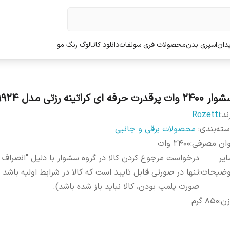
دان
اسپری بدن
محصولات فری سولفات
دانلود کاتالوگ رنگ مو
240 وات پرقدرت حرفه ای کراتینه رزتی مدل 9924
ند:
Rozetti
ته‌بندی
:
محصولات برقی و جانبی
وان مصرفی
:
2400 وات
یر
درخواست مرجوع کردن کالا در گروه سشوار با دلیل "انصراف ا
وضیحات
:
تنها در صورتی قابل تایید است که کالا در شرایط اولیه باشد 
صورت پلمپ بودن، کالا نباید باز شده باشد).
زن
:
850 گرم