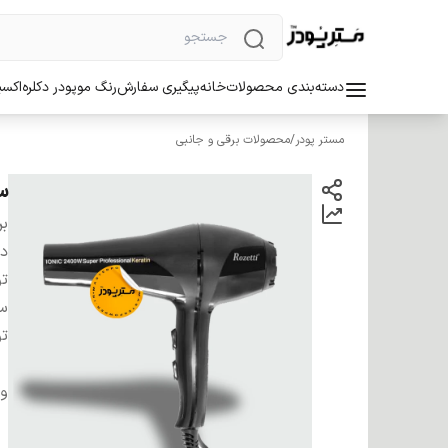
دسته‌بندی محصولات
خانه
پیگیری سفارش
رنگ مو
پودر دکلره
اکسی
مستر پودر
/
محصولات برقی و جانبی
سشوار 0
بر
دس
ت
سا
ت
و