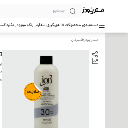
دسته‌بندی محصولات
خانه
پیگیری سفارش
رنگ مو
پودر دکلره
اکسی
مستر پودر
/
اکسیدان
اک
بر
دس
ح