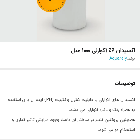
اکسیدان 6% آکوارلی 1000 میل
برند:
Aquarely
توضیحات
اکسیدان های آکوارلی با قابلیت کنترل و تثبیت (PH) ایده آل برای استفاده
به همراه رنگ و دکلره آکوارلی می باشد.
همچنین پروتئین گندم در ساختار آن باعث وجود افزایش تاثیر گذاری و
استحکام مو می شود.
این اکسیدان ها در چهار قدرت ۱۰vol, 20vol, 30vol, 40vol به بازار عرضه