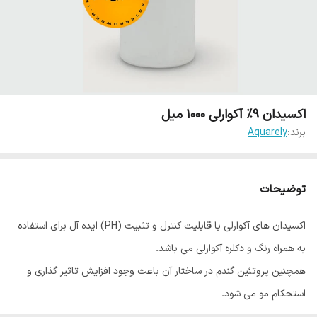
اکسیدان 9% آکوارلی 1000 میل
برند:
Aquarely
توضیحات
اکسیدان های آکوارلی با قابلیت کنترل و تثبیت (PH) ایده آل برای استفاده
به همراه رنگ و دکلره آکوارلی می باشد.
همچنین پروتئین گندم در ساختار آن باعث وجود افزایش تاثیر گذاری و
استحکام مو می شود.
این اکسیدان ها در چهار قدرت ۱۰vol, 20vol, 30vol, 40vol به بازار عرضه