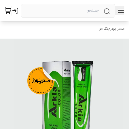
مستر پودر
/
رنگ مو