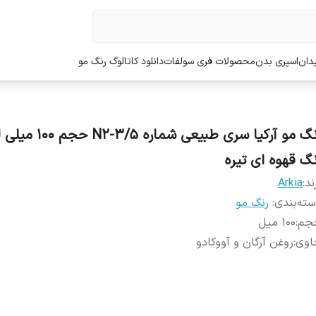
دان
اسپری بدن
محصولات فری سولفات
دانلود کاتالوگ رنگ مو
رنگ مو آرکیا سری طبیعی شماره N2-3/5
نگ قهوه ای تیره
ند:
Arkia
ته‌بندی
:
رنگ مو
جم
:
100 میل
اوی
:
روغن آرگان و آووکادو