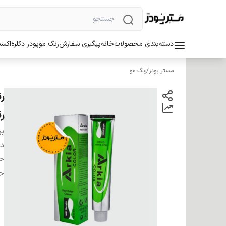
دسته‌بندی محصولات
خانه
پیگیری سفارش
رنگ مو
پودر دکلره
اکسی
مستر پودر
/
رنگ مو
ر
بر
دس
ح
ح