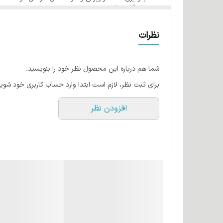
ماندگاری بالا
فرمولاسیون مناسب از کشور آمریکا در رنگ مو ئاوایی ایجاد
حجم 120 میل
گروه دارچینی شماره 7/364 بلوند دارچینی متوسط
قابل اجرا می باشد.
نظرات
کراتین مو چیست؟
کراتین یک نوع پروتئین است که بطور طبیعی در موها وجود
شما هم درباره این محصول نظر خود را بنویسید.
حالت دهنده ها آسیب می بیند. رنگ موهای ئاوایی حاوی کر
برای ثبت نظر، لازم است ابتدا وارد حساب کاربری خود شوید
روغن آرگان
افزودن نظر
روغن آرگان به طلای مایع شهرت دارد! این روغن اکسیری 
اکسیدان و لینولئیک اسید است. می‌توان گفت این روغن به
هم تاثیر می گذارد. روغن آرگان به دلیل مواد مغذی که د