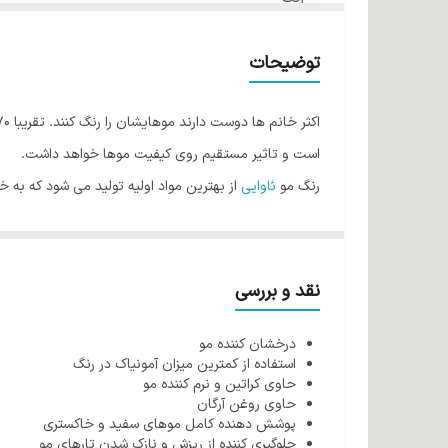
صادر کننده مجوز
توضیحات
است و تاثیر مستقیم روی کیفیت موها خواهد داشت.
رنگ مو
ئاوایی
از بهترین مواد اولیه تولید می شود که به 
فولیکول مو شده و رنگ پذیری مو را افزایش می دهد اما ا
طراحی شده که کمترین میزان آمونیاک را دارند بنابراین هی
کراتین اصلی ترین بخش مو می باشد که بسیار آسیب پذیر 
نقد و بررسی
روغن آرگان می باشند و هنگام استفاده ازآنها نه تنها باع
درخشان کننده مو
از دیگر ویژگی های رنگ مو ئاوایی می توان به وجود نرم ک
استفاده از کمترین میزان آمونیاک در رنگ
رنگ مو ئاوایی به خوبی جذب مو می شود به همین دلیل ای
حاوی کراتین و نرم کننده مو
حاوی روغن آرگان
شرکت طوبی گل در تولید رنگ مو از کراتین مرغوب و با ان
پوشش دهنده کامل موهای سفید و خاکستری
روغن آرگان از خشکی پوست سر جلوگیری می کند.
جلوگیری کننده از ریزش و نازک شدن تارهای مو