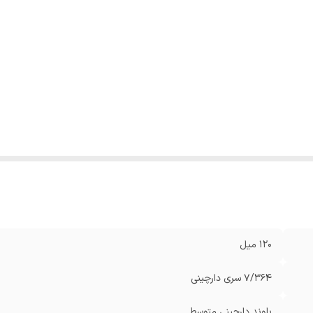
120 میل
7/364 سری دارچینی
بلوند دارچینی متوسط