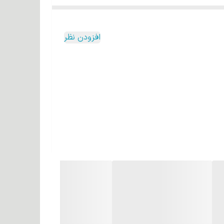
ا بوده بطوریکه رنگ های ارائه شدهه دارای تنوع جذاب و
افزودن نظر
ار حساس است و با رنگ زدن زیاد مو و استفاده از
زی نیز می کنند.
 اهمیت بسیاری دارد. خاصیت درخت آرگان به دلیل
خاصیت دارویی، روغنی است که در میوه آن وجود دارد و خواص روغن آرگان را می‌سازد. روغن این میوه دارای مقدار زیادی اسید چرب، ویتامین آ، ویتامین سی، ویتامین ای، امگا ۶ و ۹، آنتی
ی ظاهر، اعتماد به نفس و یا حتی ویژگی‌های شخصیتی‌
رابر حرارت و آسیب های محیطی محافظت می کند.