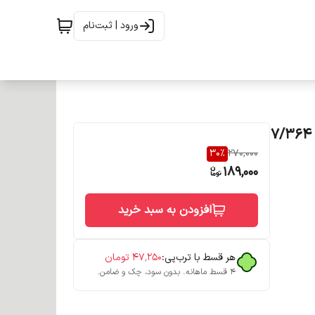
ورود | ثبت‌نام
رنگ مو آوایی (ئاوایی) گروه دارچینی حجم 120 میل شماره 7/364
30
%
270,000
189,000
افزودن به سبد خرید
هر قسط با ترب‌پی:
۴۷٬۲۵۰
تومان
۴ قسط ماهانه. بدون سود، چک و ضامن.