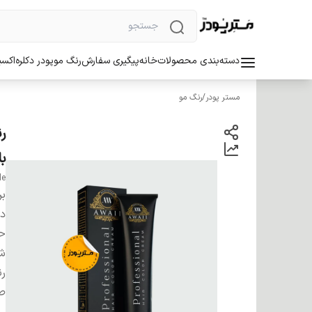
دسته‌بندی محصولات
خانه
پیگیری سفارش
رنگ مو
پودر دکلره
اکسی
مستر پودر
/
رنگ مو
ب
de
بر
دس
ح
شم
ر
صا