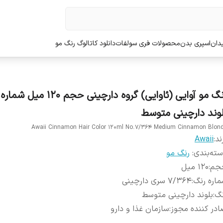
دان
اسپری بدن
محصولات فری سولفات
دانلود کاتالوگ رنگ مو
لوند دارچینی متوسط
Awaii Cinnamon Hair Color 120ml No.7/364 Medium Cinnamon Blon
ند:
Awaii
ته‌بندی
:
رنگ مو
جم
:
120 میل
اره رنگ
:
7/364 سری دارچینی
نگ
:
بلوند دارچینی متوسط
در کننده مجوز
:
سازمان غذا و دارو