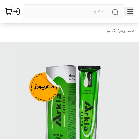
مستر پودر
/
رنگ مو