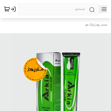
مستر پودر
/
رنگ مو