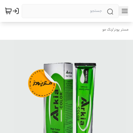
مستر پودر
/
رنگ مو