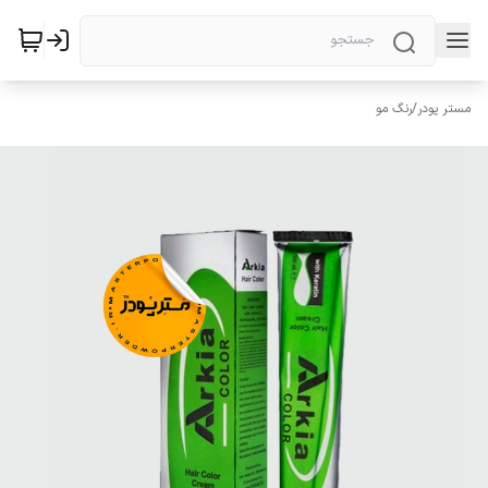
مستر پودر
/
رنگ مو