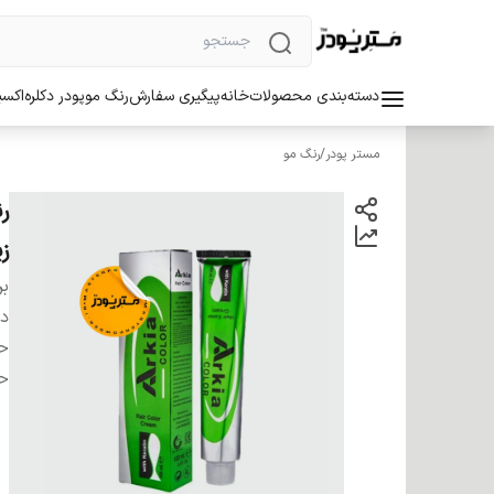
دسته‌بندی محصولات
خانه
پیگیری سفارش
رنگ مو
پودر دکلره
اکسی
مستر پودر
/
رنگ مو
زی
بر
دس
ح
ح