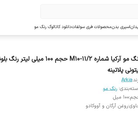
دان
اسپری بدن
محصولات فری سولفات
دانلود کاتالوگ رنگ مو
رنگ مو آرکیا شماره M10-11/2 حجم 100 میلی لیتر رنگ 
تونی پلاتینه
ند:
Arkia
ته‌بندی
:
رنگ مو
جم
:
100 میل
اوی
:
روغن آرگان و آووکادو