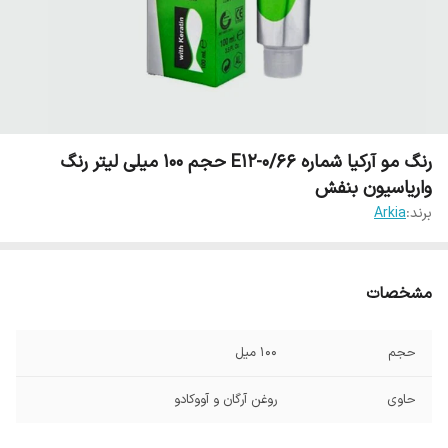
رنگ مو آرکیا شماره E12-0/66 حجم 100 میلی لیتر رنگ
واریاسیون بنفش
برند:
Arkia
مشخصات
حجم
100 میل
حاوی
روغن آرگان و آووکادو