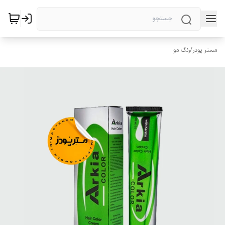
مستر پودر
/
رنگ مو