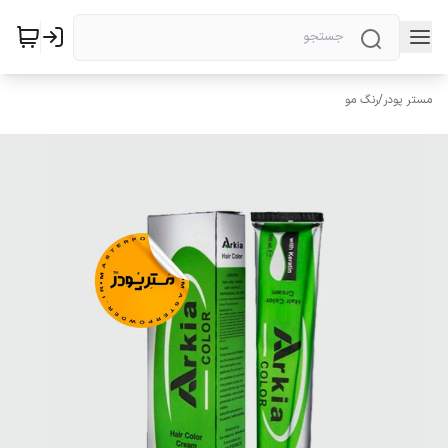
مستر پودر
/
رنگ مو