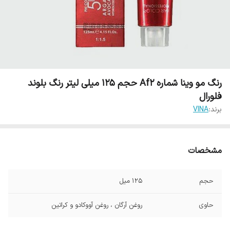
رنگ مو وینا شماره Af2 حجم 125 میلی لیتر رنگ بلوند
فلورال
برند:
VINA
مشخصات
حجم
125 میل
حاوی
روغن آرگان ، روغن آووکادو و کراتین