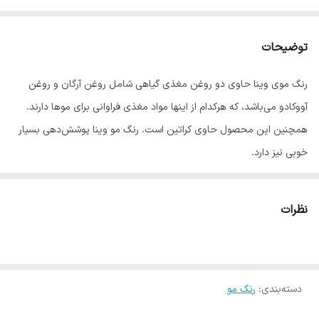
توضیحات
رنگ موی وینا حاوی دو روغن مغذی گیاهی شامل روغن آرگان و روغن
آووکادو می‌باشد، که هرکدام از اینها مواد مغذی فراوانی برای موها دارند.
همچنین این محصول حاوی کراتین است. رنگ مو وینا پوشش‌دهی بسیار
خوبی نیز دارد.
با توجه به این که برندهای بسیار زیادی از رنگ مو در بازار به فروش می
رسد، بیشتر خریداران رنگ مو مثل خانم ها و مدیران سالن های آرایشی
نظرات
دغدغه زیادی در انتخاب رنگ مو مناسب دارند.
رنگ موی وینا یکی از بهترین رنگ موهای موجود در بازار است که ویژگی
های منحصر به فردش این رنگ را به گزینه مناسبی برای انتخاب خانم ها
دسته‌بندی
:
تبدیل کرده است.
رنگ مو
رنگ موی وینا حاوی روغن آووکادو، روغن آرگان و کراتین است. این رنگ مو