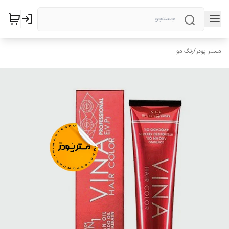
مستر پودر
/
رنگ مو