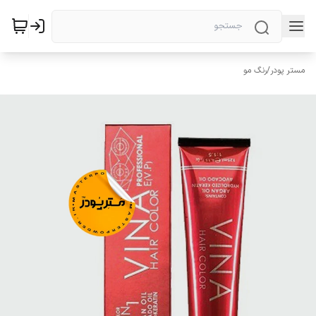
مستر پودر
/
رنگ مو