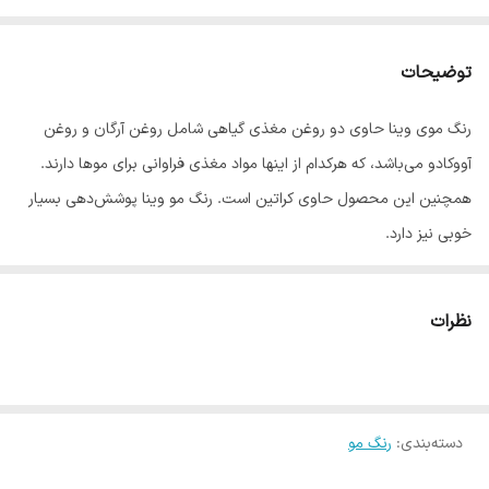
توضیحات
رنگ موی وینا حاوی دو روغن مغذی گیاهی شامل روغن آرگان و روغن
آووکادو می‌باشد، که هرکدام از اینها مواد مغذی فراوانی برای موها دارند.
همچنین این محصول حاوی کراتین است. رنگ مو وینا پوشش‌دهی بسیار
خوبی نیز دارد.
با توجه به این که برندهای بسیار زیادی از رنگ مو در بازار به فروش می
رسد، بیشتر خریداران رنگ مو مثل خانم ها و مدیران سالن های آرایشی
نظرات
دغدغه زیادی در انتخاب رنگ مو مناسب دارند.
رنگ موی وینا یکی از بهترین رنگ موهای موجود در بازار است که ویژگی
های منحصر به فردش این رنگ را به گزینه مناسبی برای انتخاب خانم ها
دسته‌بندی
:
تبدیل کرده است.
رنگ مو
رنگ موی وینا حاوی روغن آووکادو، روغن آرگان و کراتین است. این رنگ مو