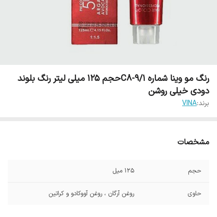
رنگ مو وینا شماره C8-9/1حجم 125 میلی لیتر رنگ بلوند
دودی خیلی روشن
برند:
VINA
مشخصات
حجم
125 میل
حاوی
روغن آرگان ، روغن آووکادو و کراتین